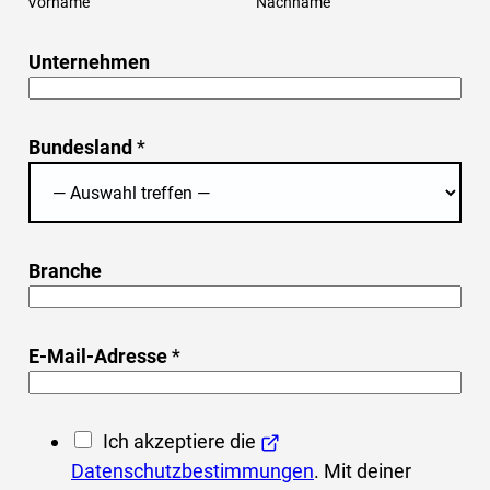
Vorname
Nachname
*
Unternehmen
*
N
a
Bundesland
*
m
e
Branche
E-Mail-Adresse
*
D
Ich akzeptiere die
S
Datenschutzbestimmungen
. Mit deiner