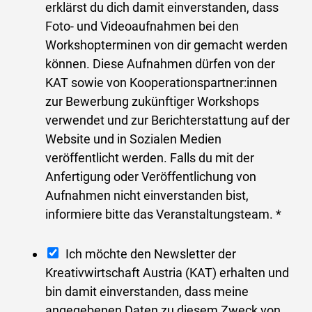
o
erklärst du dich damit einverstanden, dass
s
t
Foto- und Videoaufnahmen bei den
*
o
Workshopterminen von dir gemacht werden
f
können. Diese Aufnahmen dürfen von der
r
KAT sowie von Kooperationspartner:innen
e
zur Bewerbung zukünftiger Workshops
i
verwendet und zur Berichterstattung auf der
g
Website und in Sozialen Medien
a
veröffentlicht werden. Falls du mit der
b
Anfertigung oder Veröffentlichung von
e
Aufnahmen nicht einverstanden bist,
*
informiere bitte das Veranstaltungsteam.
*
N
Ich möchte den Newsletter der
e
Kreativwirtschaft Austria (KAT) erhalten und
w
bin damit einverstanden, dass meine
s
angegebenen Daten zu diesem Zweck von