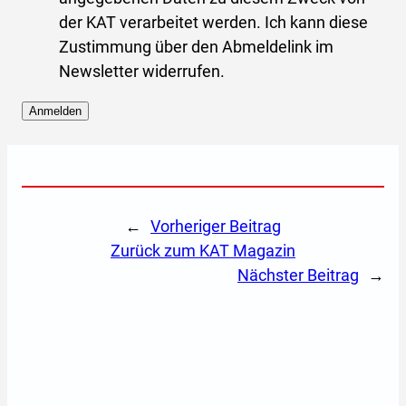
l
der KAT verarbeitet werden. Ich kann diese
e
Zustimmung über den Abmeldelink im
t
Newsletter widerrufen.
t
Anmelden
e
A
Formular übersprungen
r
l
A
t
n
e
m
←
Vorheriger Beitrag
r
e
zurück zum KAT Magazin
n
l
Nächster Beitrag
→
a
d
t
u
i
n
v
g
e
: