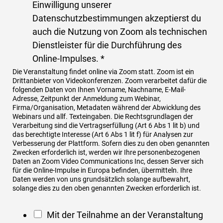
G
Einwilligung unserer
V
Datenschutzbestimmungen akzeptierst du
O
auch die Nutzung von Zoom als technischen
-
Dienstleister für die Durchführung des
E
Online-Impulses.
*
i
Die Veranstaltung findet online via Zoom statt. Zoom ist ein
Drittanbieter von Videokonferenzen. Zoom verarbeitet dafür die
n
folgenden Daten von Ihnen Vorname, Nachname, E-Mail-
v
Adresse, Zeitpunkt der Anmeldung zum Webinar,
Firma/Organisation, Metadaten während der Abwicklung des
e
Webinars und allf. Texteingaben. Die Rechtsgrundlagen der
r
Verarbeitung sind die Vertragserfüllung (Art 6 Abs 1 lit b) und
das berechtigte Interesse (Art 6 Abs 1 lit f) für Analysen zur
s
Verbesserung der Plattform. Sofern dies zu den oben genannten
t
Zwecken erforderlich ist, werden wir Ihre personenbezogenen
Daten an Zoom Video Communications Inc, dessen Server sich
ä
für die Online-Impulse in Europa befinden, übermitteln. Ihre
n
Daten werden von uns grundsätzlich solange aufbewahrt,
solange dies zu den oben genannten Zwecken erforderlich ist.
d
n
F
Mit der Teilnahme an der Veranstaltung
i