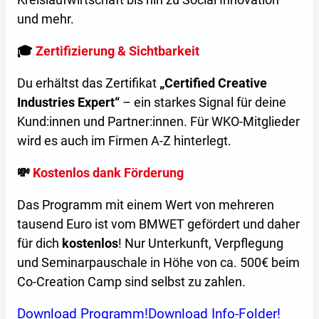
und mehr.
🎓
Zertifizierung & Sichtbarkeit
Du erhältst das Zertifikat
„Certified Creative
Industries Expert“
– ein starkes Signal für deine
Kund:innen und Partner:innen. Für WKO-Mitglieder
wird es auch im Firmen A-Z hinterlegt.
💸
Kostenlos dank Förderung
Das Programm mit einem Wert von mehreren
tausend Euro ist vom BMWET gefördert und daher
für dich
kostenlos
! Nur Unterkunft, Verpflegung
und Seminarpauschale in Höhe von ca. 500€ beim
Co-Creation Camp sind selbst zu zahlen.
Download Programm!
Download Info-Folder!
(Öffnet in einem neuen Tab
(Öff