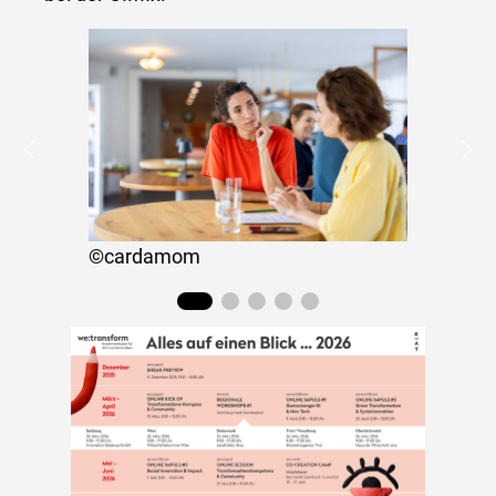
©cardamom