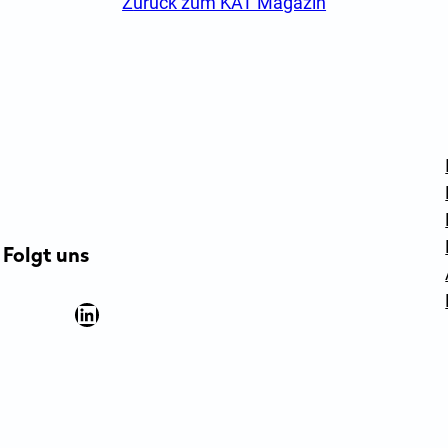
zurück zum KAT Magazin
Folgt uns
Facebook
YouTube
Instagram
LinkedIn
Newsletter Anmeldung